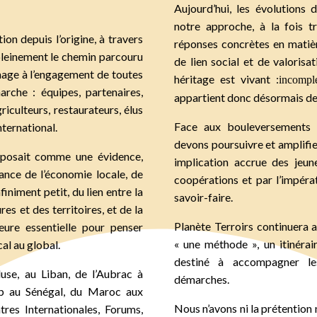
Aujourd’hui, les évolutions
notre approche, à la fois t
n depuis l’origine, à travers
réponses concrètes en matiè
 pleinement le chemin parcouru
de lien social et de valorisa
mage à l’engagement de toutes
héritage est vivant :
incompl
arche : équipes, partenaires,
appartient donc désormais de l
riculteurs, restaurateurs, élus
Face aux bouleversements c
nternational.
devons poursuivre et amplifi
mposait comme une évidence,
implication accrue des jeun
ance de l’économie locale, de
coopérations et par l’impér
finiment petit, du lien entre la
savoir-faire.
res et des territoires, et de la
Planète Terroirs continuera a
eure essentielle pour penser
« une méthode », un itinéra
al au global.
destiné à accompagner le
use, au Liban, de l’Aubrac à
démarches.
oup au Sénégal, du Maroc aux
Nous n’avons ni la prétention
res Internationales, Forums,