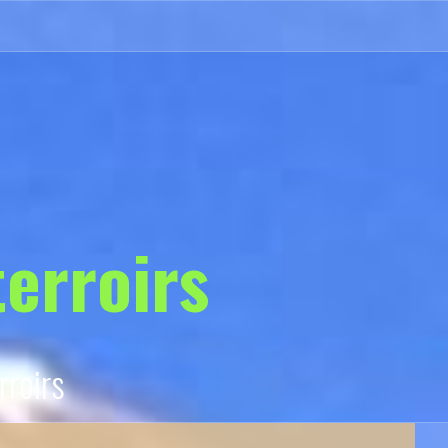
Politique
de
cookies
terroirs
rroirs