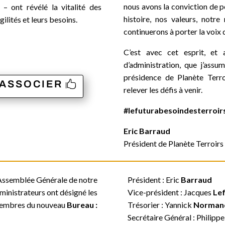
nous avons la conviction de p
– ont révélé la vitalité des
histoire, nos valeurs, notr
gilités et leurs besoins.
continuerons à porter la voix d
C’est avec cet esprit, et 
d’administration, que j’assu
présidence de Planète Terro
’ASSOCIER
relever les défis à venir.
#lefuturabesoindesterroir
Eric Barraud
Président de Planète Terroirs
e Assemblée Générale de notre
Président : Eric
Barraud
dministrateurs ont désigné les
Vice-président : Jacques
Le
embres du nouveau
Bureau :
Trésorier : Yannick
Norman
Secrétaire Général : Philipp