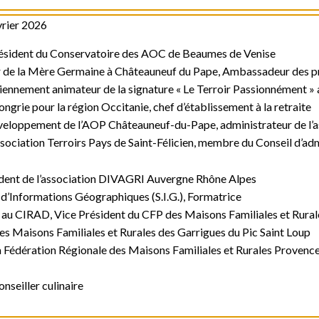
vrier 2026
résident du Conservatoire des AOC de Beaumes de Venise
 de la Mère Germaine à Châteauneuf du Pape, Ambassadeur des pr
iennement animateur de la signature « Le Terroir Passionnément »
rie pour la région Occitanie, chef d’établissement à la retraite
veloppement de l’AOP Châteauneuf-du-Pape, administrateur de l’a
ociation Terroirs Pays de Saint-Félicien, membre du Conseil d’ad
dent de l’association DIVAGRI Auvergne Rhône Alpes
’Informations Géographiques (S.I.G.), Formatrice
u CIRAD, Vice Président du CFP des Maisons Familiales et Rurale
Maisons Familiales et Rurales des Garrigues du Pic Saint Loup
édération Régionale des Maisons Familiales et Rurales Provence-
nseiller culinaire