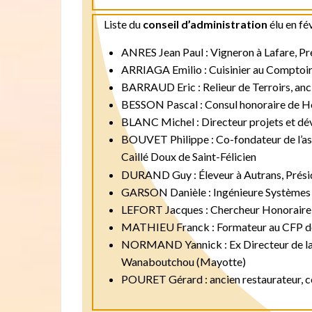
Liste du
conseil d’administration
élu en fé
ANRES Jean Paul : Vigneron à Lafare, P
ARRIAGA Emilio : Cuisinier au Comptoir
BARRAUD Eric : Relieur de Terroirs, anc
BESSON Pascal : Consul honoraire de Hong
BLANC Michel : Directeur projets et dé
BOUVET Philippe : Co-fondateur de l’ass
c
Caillé Doux de Saint-Félicien
DURAND Guy : Éleveur à Autrans, Prési
GARSON Danièle : Ingénieure Systèmes d
LEFORT Jacques : Chercheur Honoraire a
MATHIEU Franck : Formateur au CFP des 
NORMAND Yannick : Ex Directeur de la F
Wanaboutchou (Mayotte)
POURET Gérard : ancien restaurateur, co