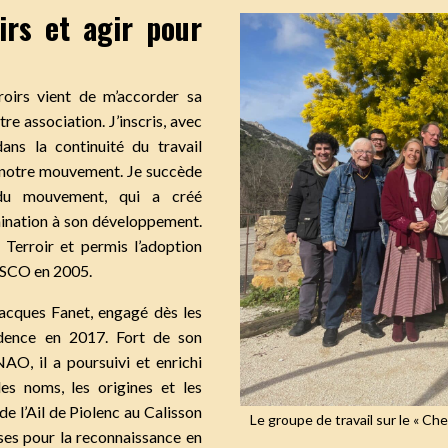
irs et agir pour
roirs vient de m’accorder sa
e association. J’inscris, avec
dans la continuité du travail
r notre mouvement. Je succède
 du mouvement, qui a créé
mination à son développement.
Terroir et permis l’adoption
NESCO en 2005.
acques Fanet, engagé dès les
sidence en 2017. Fort de son
NAO, il a poursuivi et enrichi
es noms, les origines et les
de l’Ail de Piolenc au Calisson
Le groupe de travail sur le « Ch
ses pour la reconnaissance en