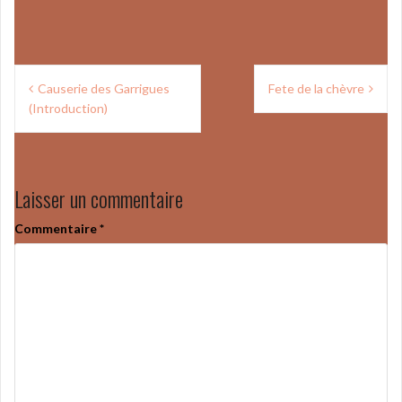
Navigation
Causerie des Garrigues
Fete de la chèvre
de
(Introduction)
l’article
Laisser un commentaire
Commentaire
*