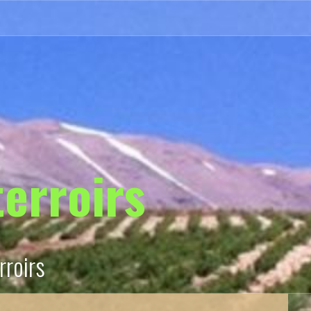
Politique
de
cookies
terroirs
rroirs