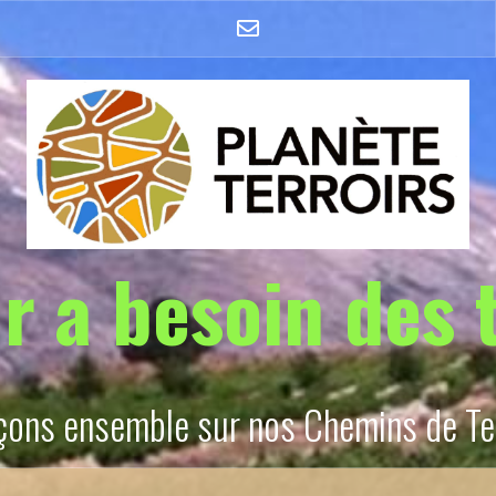
Nous
écrire
(E-
mail)
r a besoin des 
ons ensemble sur nos Chemins de Te