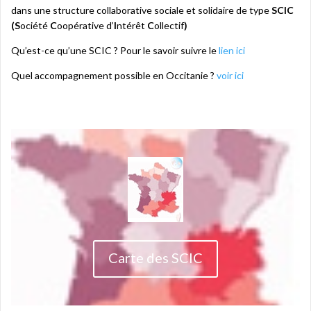
dans une structure collaborative sociale et solidaire de type
SCIC
(S
ociété
C
oopérative d’
I
ntérêt
C
ollectif
)
Qu’est-ce qu’une SCIC ? Pour le savoir suivre le
lien ici
Quel accompagnement possible en Occitanie ?
voir ici
Carte des SCIC