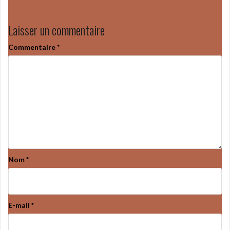
Laisser un commentaire
Commentaire
*
Nom
*
E-mail
*