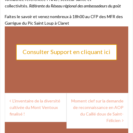
collectivités.
Référente du Réseau régional des ambassadeurs du goût
Faites le savoir et venez nombreux à 18h00 au CFP des MFR des
Garrigue du Pic Saint Loup à Claret
Consulter Support en cliquant ici
Navigation
L’inventaire de la diversité
Moment clef sur la demande
de
cultivée du Mont Ventoux
de reconnaissance en AOP
l’article
finalisé !
du Caillé doux de Saint-
Félicien