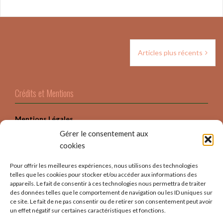
Navigation
Articles plus récents
des
articles
Crédits et Mentions
Mentions Légales
Gérer le consentement aux
Crédits
cookies
Politique Confidentialité
Pour offrir les meilleures expériences, nous utilisons des technologies
telles que les cookies pour stocker et/ou accéder aux informations des
appareils. Le fait de consentir à ces technologies nous permettra de traiter
des données telles que le comportement de navigation ou les ID uniques sur
ce site. Le fait de ne pas consentir ou de retirer son consentement peut avoir
un effet négatif sur certaines caractéristiques et fonctions.