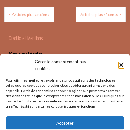
Navigation
Articles plus anciens
Articles plus récents
des
articles
Crédits et Mentions
Mentions Légales
Gérer le consentement aux
Crédits
cookies
Politique Confidentialité
Pour offrir les meilleures expériences, nous utilisons des technologies
telles que les cookies pour stocker et/ou accéder aux informations des
appareils. Le fait de consentir à ces technologies nous permettra de traiter
des données telles que le comportement de navigation ou les ID uniques sur
ce site. Le fait de ne pas consentir ou de retirer son consentement peut avoir
un effet négatif sur certaines caractéristiques et fonctions.
Accepter