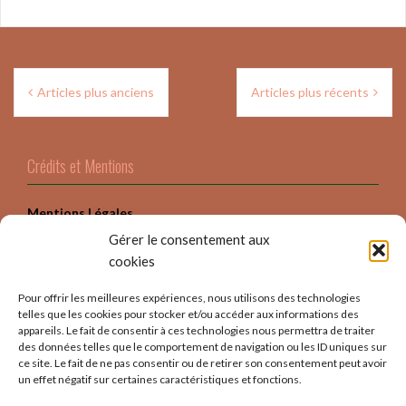
Navigation
Articles plus anciens
Articles plus récents
des
articles
Crédits et Mentions
Mentions Légales
Gérer le consentement aux
Crédits
cookies
Politique Confidentialité
Pour offrir les meilleures expériences, nous utilisons des technologies
telles que les cookies pour stocker et/ou accéder aux informations des
appareils. Le fait de consentir à ces technologies nous permettra de traiter
des données telles que le comportement de navigation ou les ID uniques sur
ce site. Le fait de ne pas consentir ou de retirer son consentement peut avoir
un effet négatif sur certaines caractéristiques et fonctions.